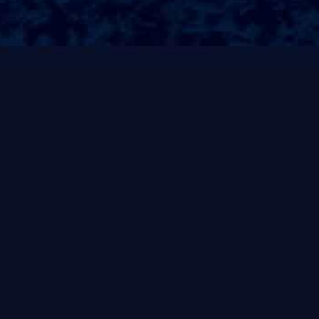
Hailuogou
四川
海螺沟